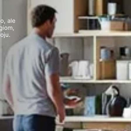
o, ale
giom,
oju.