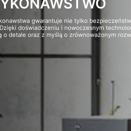
 WYKONAWSTWO
onawstwa gwarantuje nie tylko bezpieczeństw
. Dzięki doświadczeniu i nowoczesnym technolo
ią o detale oraz z myślą o zrównoważonym rozw